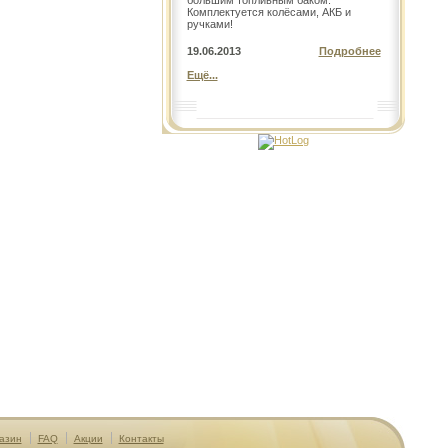
большим топливным баком.
Комплектуется колёсами, АКБ и
ручками!
19.06.2013
Подробнее
Ещё...
азин
FAQ
Акции
Контакты