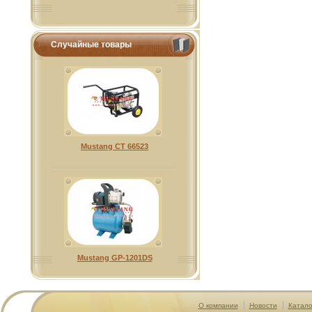
Случайные товары
Mustang CT 66523
Mustang GP-1201DS
О компании
Новости
Катало