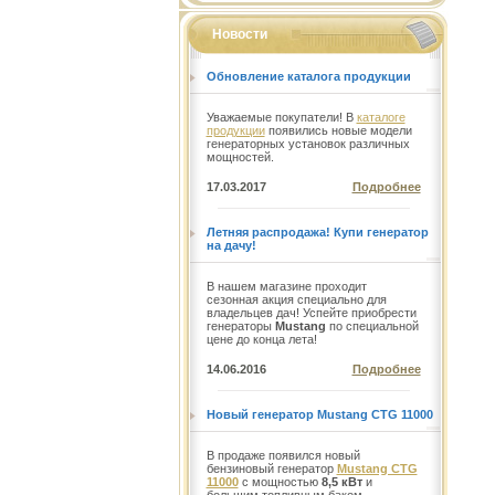
Новости
Обновление каталога продукции
Уважаемые покупатели! В
каталоге
продукции
появились новые модели
генераторных установок различных
мощностей.
17.03.2017
Подробнее
Летняя распродажа! Купи генератор
на дачу!
В нашем магазине проходит
сезонная акция специально для
владельцев дач! Успейте приобрести
генераторы
Mustang
по специальной
цене до конца лета!
14.06.2016
Подробнее
Новый генератор Mustang CTG 11000
В продаже появился новый
бензиновый генератор
Mustang CTG
11000
с мощностью
8,5 кВт
и