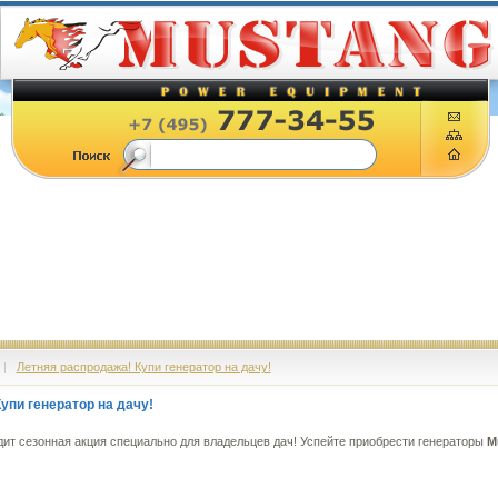
|
Летняя распродажа! Купи генератор на дачу!
упи генератор на дачу!
ит сезонная акция специально для владельцев дач! Успейте приобрести генераторы
M