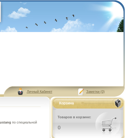
Личный Кабинет
Заметки (0)
Корзина
Товаров в корзине:
ustang
по специальной
0