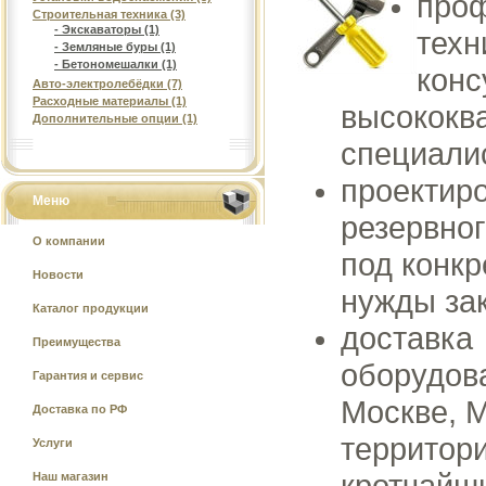
про
Строительная техника (3)
- Экскаваторы (1)
техн
- Земляные буры (1)
- Бетономешалки (1)
конс
Авто-электролебёдки (7)
Расходные материалы (1)
высококв
Дополнительные опции (1)
специали
проектир
Меню
резервно
О компании
под конкр
Новости
нужды зак
Каталог продукции
доставка
Преимущества
оборудов
Гарантия и сервис
Москве, 
Доставка по РФ
территор
Услуги
кротчайши
Наш магазин