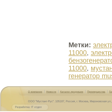
Метки:
элект
11000
,
электр
бензогенерат
11000
,
мустан
генератор mu
О компании
Новости
Каталог продукции
Преимущества
Га
ООО "Мустанг-Рус". 105187, Россия, г. Москва, Мироновская ул., 
Разработка: IT отдел